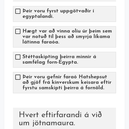
Þeir voru fyrst uppgötvaðir í
egyptalandi.
Hægt var að vinna olíu úr þeim sem
var notuð til þess að smyrja líkama
látinna faraóa.
Stéttaskipting þeirra minnir á
samfélag forn-Egypta.
Þeir voru gefnir faraó Hatshepsut
að gjöf frá kínverskum keisara eftir
fyrstu samskipti þeirra á fornöld.
Hvert eftirfarandi á við
um jötnamaura.