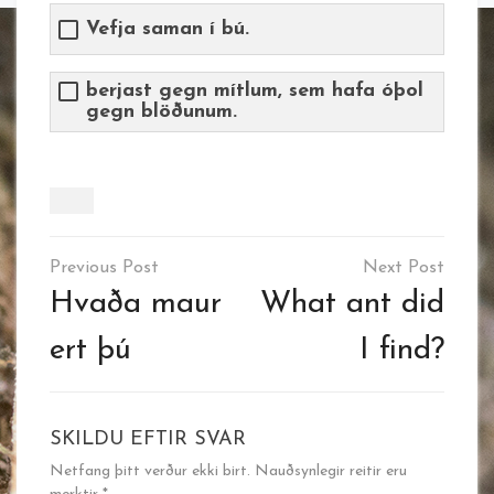
Vefja saman í bú.
berjast gegn mítlum, sem hafa óþol
gegn blöðunum.
Leiðarkerfi
færslu
Hvaða maur
What ant did
ert þú
I find?
SKILDU EFTIR SVAR
Netfang þitt verður ekki birt.
Nauðsynlegir reitir eru