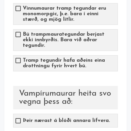
Vinnumaurar tramp tegundar eru
monomorpgic, þ.e. bara í einni
stærð, og mjög litlir.
Bú trampmaurategundar berjast
ekki innbyrðis. Bara við aðrar
tegundir.
Tramp tegundir hafa aðeins eina
drottningu fyrir hvert bú.
Vampírumaurar heita svo
vegna þess að:
Þeir nærast á blóði annara lífvera.