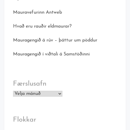
Mauravefurinn Antweb
Hvað eru rauðir eldmaurar?
Mauragengið á rúv – þáttur um pöddur
Mauragengið í viðtali á Samstöðinni
Færslusafn
Færslusafn
Flokkar