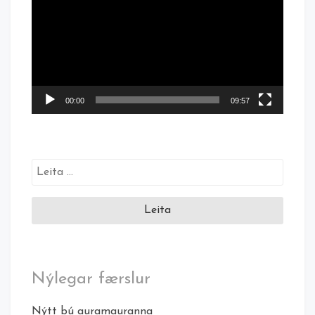
00:00
09:57
Leita
að:
Nýlegar færslur
Nýtt bú auramauranna