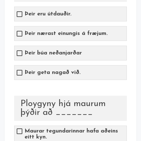
Þeir eru útdauðir.
Þeir nærast einungis á fræjum.
Þeir búa neðanjarðar
Þeir geta nagað við.
Ploygyny hjá maurum
þýðir að _______
Maurar tegundarinnar hafa aðeins
eitt kyn.