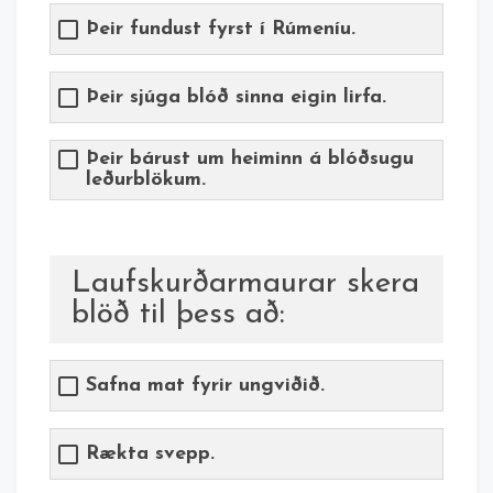
Þeir fundust fyrst í Rúmeníu.
Þeir sjúga blóð sinna eigin lirfa.
Þeir bárust um heiminn á blóðsugu
leðurblökum.
Laufskurðarmaurar skera
blöð til þess að:
Safna mat fyrir ungviðið.
Rækta svepp.