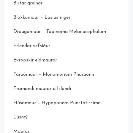
Birtar greinar
Blökkumaur – Lasius niger
Draugamaur – Tapinoma Melanocephalum
Erlendar vefsíður
Evrópskir eldmaurar
Faraómaur – Monomorium Pharaonis
Framandi maurar á Íslandi
Húsamaur – Hypoponera Punctatissima
Lúsmý
Maurar