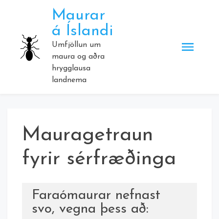
Skip
Maurar
to
á Íslandi
content
Umfjöllun um
maura og aðra
hrygglausa
landnema
Mauragetraun
fyrir sérfræðinga
Faraómaurar nefnast
svo, vegna þess að: