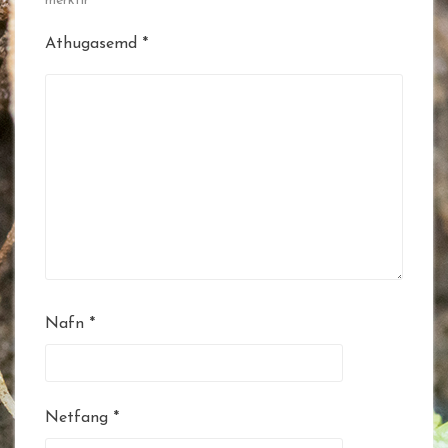
merktir
*
Athugasemd
*
Nafn
*
Netfang
*