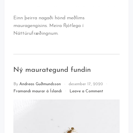
Einn þeirra nagaði hönd meðlims
mauragengisins. Meira fljótlega í
Náttúrufræðingnum.
Ný maurategund fundin
By
Andreas Guðmundsson
desember 17, 2020
on
Framandi maurar á Íslandi
Leave a Comment
Ný
maurategund
fundin