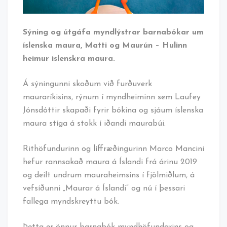
Sýning og útgáfa myndlýstrar barnabókar um
íslenska maura, Matti og Maurún – Hulinn
heimur íslenskra maura.
Á sýningunni skoðum við furðuverk
mauraríkisins, rýnum í myndheiminn sem Laufey
Jónsdóttir skapaði fyrir bókina og sjáum íslenska
maura stíga á stokk í iðandi maurabúi.
Rithöfundurinn og líffræðingurinn Marco Mancini
hefur rannsakað maura á Íslandi frá árinu 2019
og deilt undrum mauraheimsins í fjölmiðlum, á
vefsíðunni „Maurar á Íslandi” og nú í þessari
fallega myndskreyttu bók.
Þetta er önnur barnabók myndhöfundarins og