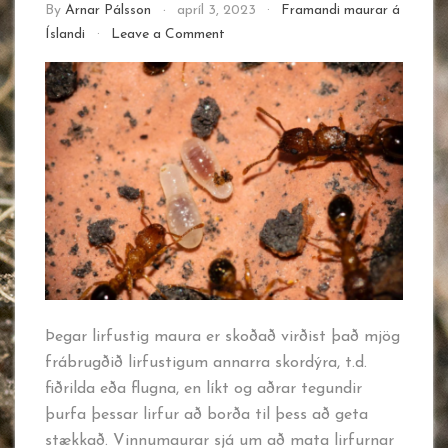
By
Arnar Pálsson
apríl 3, 2023
Framandi maurar á
on
Íslandi
Leave a Comment
Lirfustig
maura
Þegar lirfustig maura er skoðað virðist það mjög
frábrugðið lirfustigum annarra skordýra, t.d.
fiðrilda eða flugna, en líkt og aðrar tegundir
þurfa þessar lirfur að borða til þess að geta
stækkað. Vinnumaurar sjá um að mata lirfurnar