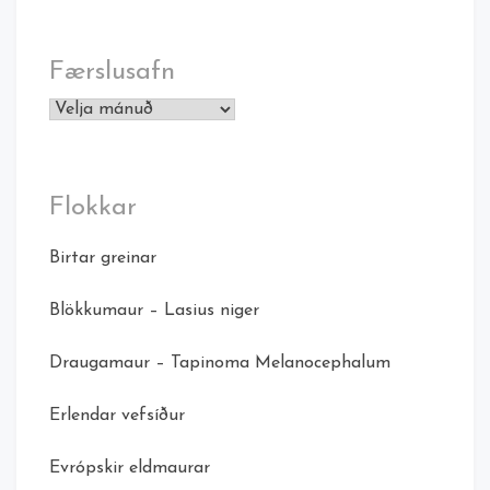
Færslusafn
Færslusafn
Flokkar
Birtar greinar
Blökkumaur – Lasius niger
Draugamaur – Tapinoma Melanocephalum
Erlendar vefsíður
Evrópskir eldmaurar