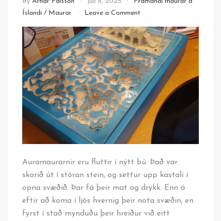
By
Arnar Pálsson
júlí 8, 2025
Framandi maurar á
on
Íslandi
/
Maurar
Leave a Comment
Nýtt
bú
auramauranna
Auramaurarnir eru fluttir í nýtt bú. Það var
skorið út í stóran stein, og settur upp kastali í
opna svæðið. Þar fá þeir mat og drykk. Enn á
eftir að koma í ljós hvernig þeir nota svæðin, en
fyrst í stað mynduðu þeir hreiður við eitt