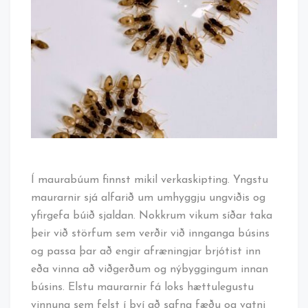
Í maurabúum finnst mikil verkaskipting. Yngstu
maurarnir sjá alfarið um umhyggju ungviðis og
yfirgefa búið sjaldan. Nokkrum vikum síðar taka
þeir við störfum sem verðir við innganga búsins
og passa þar að engir afræningjar brjótist inn
eða vinna að viðgerðum og nýbyggingum innan
búsins. Elstu maurarnir fá loks hættulegustu
vinnuna sem felst í því að safna fæðu og vatni