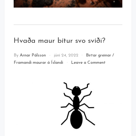
Hvaða maur bítur svo svíði?
By
Arnar Pálsson
júní 24, 2022
Birtar greinar
/
on
Framandi maurar á Íslandi
Leave a Comment
Hvaða
maur
bítur
svo
svíði?