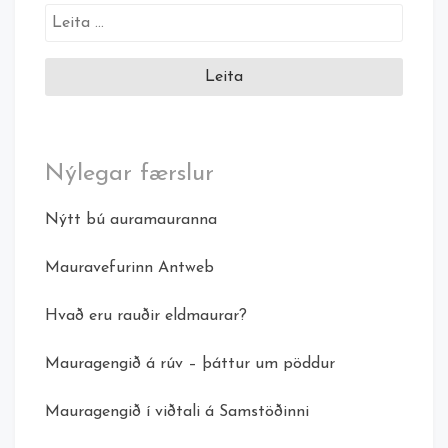
Leita
að:
Nýlegar færslur
Nýtt bú auramauranna
Mauravefurinn Antweb
Hvað eru rauðir eldmaurar?
Mauragengið á rúv – þáttur um pöddur
Mauragengið í viðtali á Samstöðinni