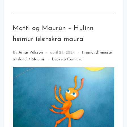
Matti og Maurún – Hulinn
heimur íslenskra maura
By
Arnar Pálsson
apríl 24, 2024
Framandi maurar
on
á Íslandi
/
Maurar
Leave a Comment
Matti
og
Maurún
–
Hulinn
heimur
íslenskra
maura