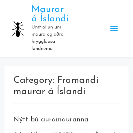
Skip
Maurar
to
á Íslandi
content
Umfjöllun um
maura og aðra
hrygglausa
landnema
Category:
Framandi
maurar á Íslandi
Nýtt bú auramauranna