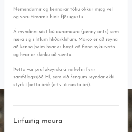
Nemendurnir og kennarar tóku okkur mjög vel
og voru tímarnir hinir fjörugustu.
Á myndinni sést bú auramaura (penny ants) sem
næra sig í litlum hliðarklefum. Marco er að reyna
að kenna þeim hvar er hægt að finna sykurvatn
og hvar er skinku að vænta.
Þetta var prufukeyrsla á verkefni fyrir
samfélagssjóð HÍ, sem við fengum reyndar ekki
styrk í þetta árið (e.t.v. á næsta ári).
Lirfustig maura