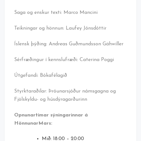
Saga og enskur texti: Marco Mancini
Teikningar og hönnun: Laufey Jónsdóttir
Íslensk þýðing: Andreas Guðmundsson Gähwiller
Sérfræðingur í kennslufræði: Caterina Poggi
Útgefandi: Bókafélagið
Styrktaraðilar: Þróunarsjóður námsgagna og
Fjölskyldu- og húsdýragarðurinn
Opnunartímar sýningarinnar á
HönnunarMars:
Mið: 18:00 – 20:00