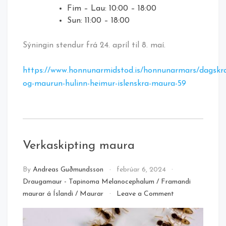
Fim – Lau: 10:00 – 18:00
Sun: 11:00 – 18:00
Sýningin stendur frá 24. apríl til 8. maí.
https://www.honnunarmidstod.is/honnunarmars/dagskr
og-maurun-hulinn-heimur-islenskra-maura-59
Verkaskipting maura
By
Andreas Guðmundsson
febrúar 6, 2024
Draugamaur - Tapinoma Melanocephalum
/
Framandi
on
maurar á Íslandi
/
Maurar
Leave a Comment
Verkaskipting
maura