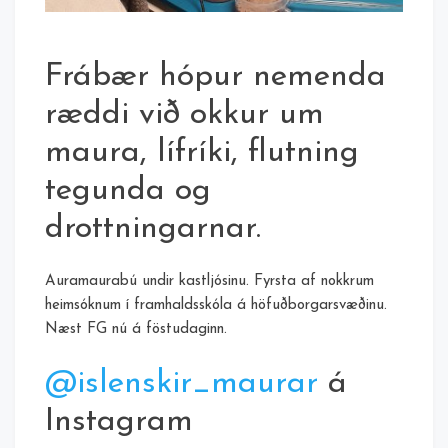
Frábær hópur nemenda
ræddi við okkur um
maura, lífríki, flutning
tegunda og
drottningarnar.
Auramaurabú undir kastljósinu. Fyrsta af nokkrum
heimsóknum í framhaldsskóla á höfuðborgarsvæðinu.
Næst FG nú á föstudaginn.
@islenskir_maurar
á
Instagram