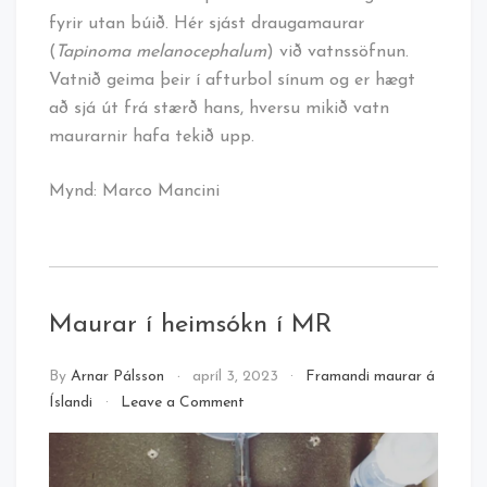
fyrir utan búið. Hér sjást draugamaurar
(
Tapinoma melanocephalum
) við vatnssöfnun.
Vatnið geima þeir í afturbol sínum og er hægt
að sjá út frá stærð hans, hversu mikið vatn
maurarnir hafa tekið upp.
Mynd: Marco Mancini
Maurar í heimsókn í MR
By
Arnar Pálsson
apríl 3, 2023
Framandi maurar á
on
Íslandi
Leave a Comment
Maurar
í
heimsókn