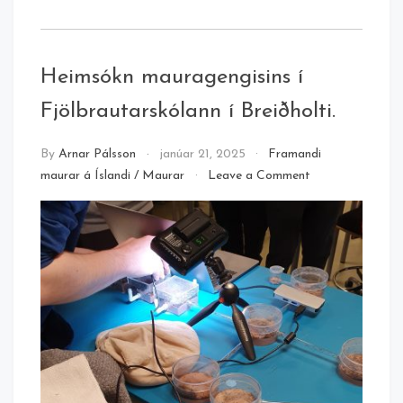
Heimsókn mauragengisins í
Fjölbrautarskólann í Breiðholti.
By
Arnar Pálsson
janúar 21, 2025
Framandi
on
maurar á Íslandi
/
Maurar
Leave a Comment
Heimsókn
mauragengisins
í
Fjölbrautarskóla
í
Breiðholti.