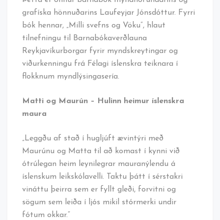
grafíska hönnuðarins Laufeyjar Jónsdóttur. Fyrri
bók hennar, „Milli svefns og Vöku”, hlaut
tilnefningu til Barnabókaverðlauna
Reykjavíkurborgar fyrir myndskreytingar og
viðurkenningu frá Félagi íslenskra teiknara í
flokknum myndlýsingasería.
Matti og Maurún – Hulinn heimur íslenskra
maura
„Leggðu af stað í hugljúft ævintýri með
Maurúnu og Matta til að komast í kynni við
ótrúlegan heim leynilegrar mauranýlendu á
íslenskum leikskólavelli. Taktu þátt í sérstakri
vináttu þeirra sem er fyllt gleði, forvitni og
sögum sem leiða í ljós mikil stórmerki undir
fótum okkar.“