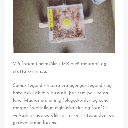
í
MR
Við fórum í heimsókn í MR með maurabú og
stutta kynningu.
Sumar tegundir maura eru ágengar tegundir og
hafa mikil áhrif á búsvæði þar sem þeir nema
land. Maurar eru einnig félagsskordýr, og sýna
margar forvitnilega eiginleika eins og fórnfýsi,
verkaskiptingu og ólíkt atferli eftir tegundum og
gerðum innan búsins.