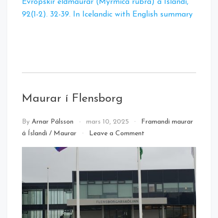
Evrópskir eldmaurar (Myrmica rubra) á Íslandi,
92(1-2). 32-39. In Icelandic with English summary
Maurar í Flensborg
By
Arnar Pálsson
mars 10, 2025
Framandi maurar
on
á Íslandi
/
Maurar
Leave a Comment
Maurar
í
Flensborg