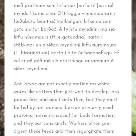
með prótínum sem lirfurnar þurfa til þess að
mynda líkama sína. Oft leggja vinnumaurarnir
fæðubúta beint að kjálkungum lirfanna sem
geta sjálfar borðað. Á fyrstu myndinni má sjá
lirfu húsamaurs (H. ergatandria) narta í
stökkmor en á síðari myndinni lirfu auramaura
(T. bicarinatum) narta í bita úr bananaflugu. Ef
vel er að gáð má sjá drottningu auramaura á
síðari myndinni.
Ant larvae are not exactly motionless white
worm-like critters that just wait to develop into
pupae first and adult ants then, but they must
be fed by ant workers. Larvae primarily need
proteins, nutrients crucial for body formation,
and they eat constantly. Workers often pre-
digest these feeds and then regurgitate them