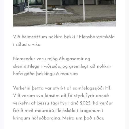
Við heimsóttum nokkra bekki í Flensborgarskóla
í síðustu viku.
Nemendur voru mjög áhugasamir og
skemmtilegir í viðræðu, og greinilegt að nokkrir
hafa góða þekkingu á maurum.
Verkefni þetta var styrkt af samfélagssjóði HÍ.
Við vorum svo lánsöm að fá styrk fyrir annað
verkefni af þessu tagi fyrir árið 2025. Þá verður
farið með maurabú í leikskóla í kraganum í
kringum höfuðborgina. Meira um það síðar.