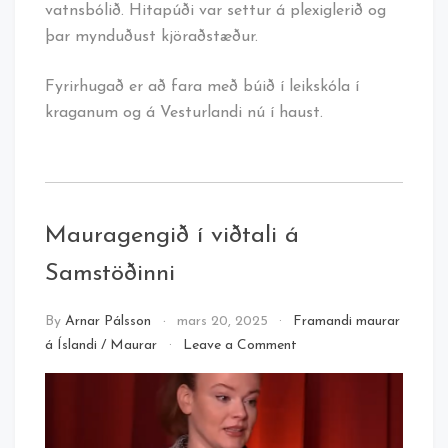
vatnsbólið. Hitapúði var settur á plexiglerið og
þar mynduðust kjöraðstæður.
Fyrirhugað er að fara með búið í leikskóla í
kraganum og á Vesturlandi nú í haust.
Mauragengið í viðtali á
Samstöðinni
By
Arnar Pálsson
mars 20, 2025
Framandi maurar
on
á Íslandi
/
Maurar
Leave a Comment
Mauragengið
í
viðtali
á
Samstöðinni