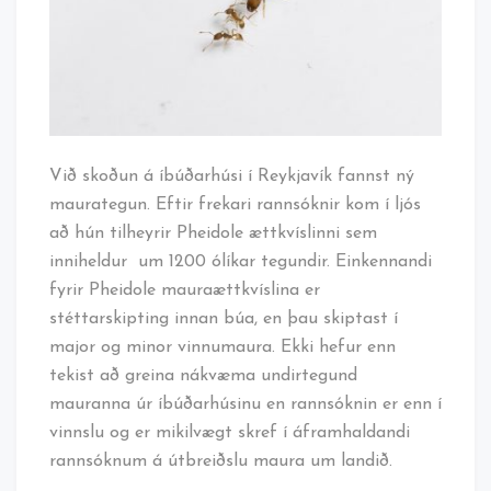
Við skoðun á íbúðarhúsi í Reykjavík fannst ný
maurategun. Eftir frekari rannsóknir kom í ljós
að hún tilheyrir Pheidole ættkvíslinni sem
inniheldur um 1200 ólíkar tegundir. Einkennandi
fyrir Pheidole mauraættkvíslina er
stéttarskipting innan búa, en þau skiptast í
major og minor vinnumaura. Ekki hefur enn
tekist að greina nákvæma undirtegund
mauranna úr íbúðarhúsinu en rannsóknin er enn í
vinnslu og er mikilvægt skref í áframhaldandi
rannsóknum á útbreiðslu maura um landið.