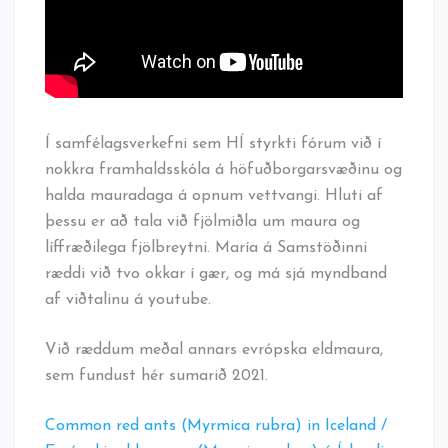
Í samfélagsverkefni sem HÍ styrkti fórum við í
nokkra framhaldsskóla á höfuðborgarsvæðinu og
halda mauradaga á opnum vettvangi. Hluti af
þessu er að tala við fjölmiðla um maura og
líffræðilega fjölbreytni. María á Samstöðinni
ræddi við tvo okkar í gær, og má sjá myndband
af viðtalinu á youtube.
Við ræddum meðal annars evrópska eldmaura,
sem fundust hér sumarið 2021.
Common red ants (Myrmica rubra) in Iceland /