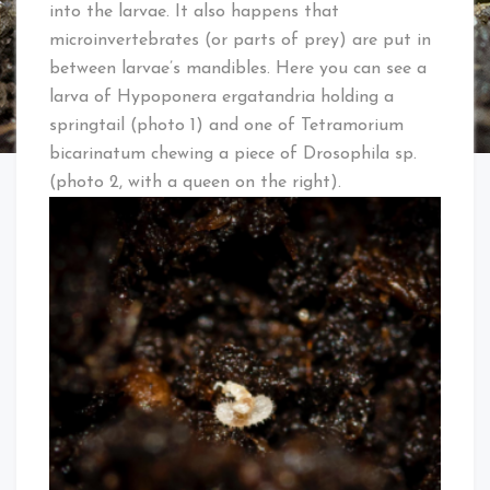
into the larvae. It also happens that
microinvertebrates (or parts of prey) are put in
between larvae’s mandibles. Here you can see a
larva of Hypoponera ergatandria holding a
springtail (photo 1) and one of Tetramorium
bicarinatum chewing a piece of Drosophila sp.
(photo 2, with a queen on the right).