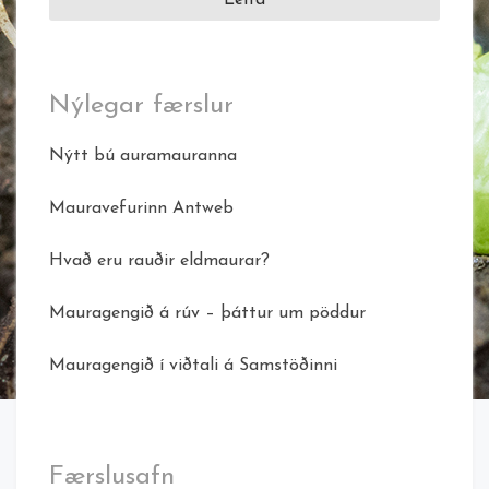
Nýlegar færslur
Nýtt bú auramauranna
Mauravefurinn Antweb
Hvað eru rauðir eldmaurar?
Mauragengið á rúv – þáttur um pöddur
Mauragengið í viðtali á Samstöðinni
Færslusafn