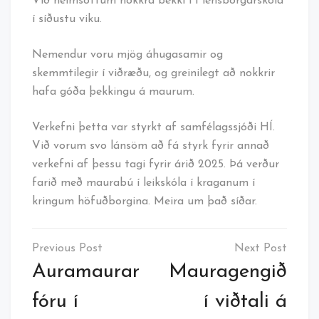
Við heimsóttum nokkra bekki í Flensborgarskóla
í síðustu viku.
Nemendur voru mjög áhugasamir og
skemmtilegir í viðræðu, og greinilegt að nokkrir
hafa góða þekkingu á maurum.
Verkefni þetta var styrkt af samfélagssjóði HÍ.
Við vorum svo lánsöm að fá styrk fyrir annað
verkefni af þessu tagi fyrir árið 2025. Þá verður
farið með maurabú í leikskóla í kraganum í
kringum höfuðborgina. Meira um það síðar.
Leiðarkerfi
færslu
Auramaurar
Mauragengið
fóru í
í viðtali á