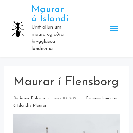
Skip
Maurar
to
á Íslandi
content
Umfjöllun um
maura og aðra
hrygglausa
landnema
Maurar í Flensborg
By
Arnar Pálsson
mars 10, 2025
Framandi maurar
á Íslandi
/
Maurar