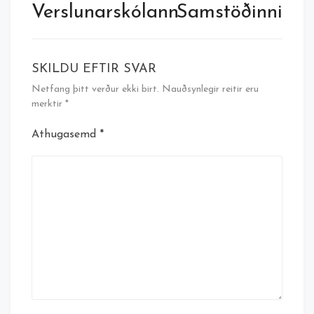
Verslunarskólann
Samstöðinni
SKILDU EFTIR SVAR
Netfang þitt verður ekki birt.
Nauðsynlegir reitir eru
merktir
*
Athugasemd
*