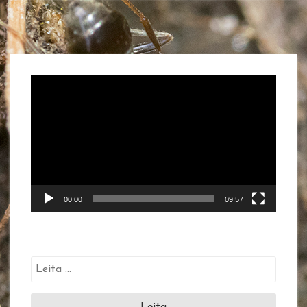
Myndbandsspilari
00:00
09:57
Leita
að: