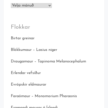
Færslusafn
Flokkar
Birtar greinar
Blökkumaur – Lasius niger
Draugamaur – Tapinoma Melanocephalum
Erlendar vefsíður
Evrópskir eldmaurar
Faraómaur – Monomorium Pharaonis
Framandi maurar á Íslandi