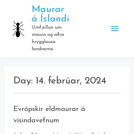
Skip
Maurar
to
á Íslandi
content
Umfjöllun um
maura og aðra
hrygglausa
landnema
Day:
14. febrúar, 2024
Evrópskir eldmaurar á
vísindavefnum