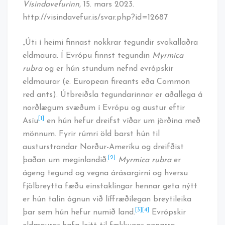
Vísindavefurinn
, 15. mars 2023.
http://visindavefur.is/svar.php?id=12687
„Úti í heimi finnast nokkrar tegundir svokallaðra
eldmaura. Í Evrópu finnst tegundin
Myrmica
rubra
og er hún stundum nefnd evrópskir
eldmaurar (e. European fireants eða Common
red ants). Útbreiðsla tegundarinnar er aðallega á
norðlægum svæðum í Evrópu og austur eftir
[1]
Asíu
en hún hefur dreifst víðar um jörðina með
mönnum. Fyrir rúmri öld barst hún til
austurstrandar Norður-Ameríku og dreifðist
[2]
þaðan um meginlandið.
Myrmica rubra
er
ágeng tegund og vegna árásargirni og hversu
fjölbreytta fæðu einstaklingar hennar geta nýtt
er hún talin ógnun við líffræðilegan breytileika
[3]
[4]
þar sem hún hefur numið land.
Evrópskir