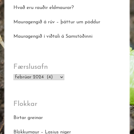
Hvað eru rauðir eldmaurar?
Mauragengið á rúv – þáttur um pöddur
Mauragengið í viðtali á Samstöðinni
Færslusafn
Færslusafn
Flokkar
Birtar greinar
Blökkumaur – Lasius niger