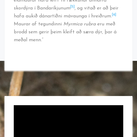
eldmaurar hafa leitt til fækkunar annarra
[5]
skordýra í Bandaríkjunum
, og vitað er að þeir
[6]
hafa aukið dánartíðni mávaunga í hreiðrum.
Maurar af tegundinni
Myrmica rubra
eru með
brodd sem gerir þeim kleift að særa dýr, þar á
meðal menn.“
Myndbandsspilari