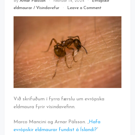
By
Arnar Pálsson
febrúar 14, 2024
Evrópskir
on
eldmaurar
/
Vísindavefur
Leave a Comment
Evrópskir
eldmaurar
á
vísindavefnum
Við skrifuðum í fyrra færslu um evrópska
eldmaura fyrir vísindavefinn.
Marco Mancini og Arnar Pálsson. „
Hafa
evrópskir eldmaurar fundist á Íslandi?
“