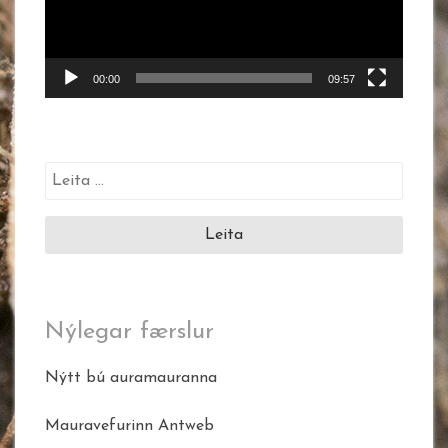
00:00
09:57
Leita
að:
Nýlegar færslur
Nýtt bú auramauranna
Mauravefurinn Antweb